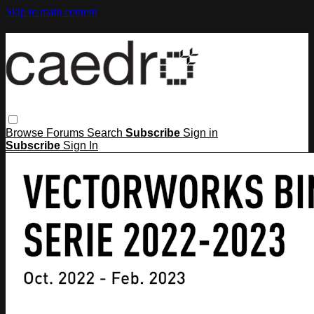
Skip to main content
Browse
Forums
Search
Subscribe
Sign in
Subscribe
Sign In